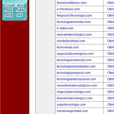
DominiosMexico.com
Ofer
e-Honduras.com
Ofer
NegociosTecnologia.com
Ofer
tecnologiaenventas.com
Ofer
e-radar.com
Ofer
mercadotecnologico.com
Ofer
vendedorvirtual.com
Ofer
tecnoventa.com
Ofer
negociostecnologicos.com
Ofer
tecnologiacomercial.com
Ofer
tecnologiasindustriales.com
Ofer
tecnologiaynegocio.com
Ofer
tecnologiainternacional.com
Ofer
consultorestecnologicos.com
Ofer
negocioytecnologia.com
Ofer
directoriotecnologico.com
Ofer
supertecnologia.com
Ofer
camaraseguridad.com
Ofer