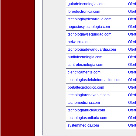
guiadetecnologia.com
Ofer
foroelectronica.com
Ofer
tecnologiaydesarrollo.com
Ofer
negociosytecnologia.com
Ofer
tecnologiayseguridad.com
Ofer
networxs.com
Ofer
tecnologiadevanguardia.com
Ofer
audiotecnologia.com
Ofer
centrotecnologia.com
Ofer
cientificamente.com
Ofer
tecnologiasdelainformacion.com
Ofer
portaltecnologico.com
Ofer
tecnologiarenovable.com
Ofer
tecnomedicina.com
Ofer
tecnologianuclear.com
Ofer
tecnologiasanitaria.com
Ofer
systemmedics.com
Ofer