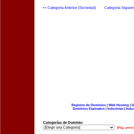
<< Categoria Anterior (Sociedad)
Categoria Siguien
Registro de Dominios
|
Web Hosting
|
D
Dominios Expirados
|
Industrias
|
Indu
Categorías de Dominio:
[Pág. princi