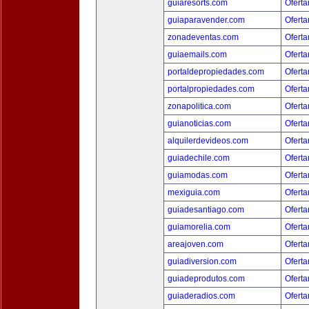
guiaresorts.com
Oferta
guiaparavender.com
Oferta
zonadeventas.com
Oferta
guiaemails.com
Oferta
portaldepropiedades.com
Oferta
portalpropiedades.com
Oferta
zonapolitica.com
Oferta
guianoticias.com
Oferta
alquilerdevideos.com
Oferta
guiadechile.com
Oferta
guiamodas.com
Oferta
mexiguia.com
Oferta
guiadesantiago.com
Oferta
guiamorelia.com
Oferta
areajoven.com
Oferta
guiadiversion.com
Oferta
guiadeprodutos.com
Oferta
guiaderadios.com
Oferta