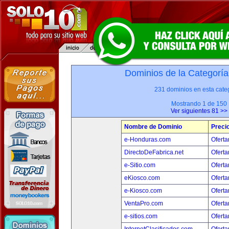
Dominios de la Categoría
231 dominios en esta categ
Mostrando 1 de 150
Ver siguientes 81 >>
Nombre de Dominio
Preci
e-Honduras.com
Oferta
DirectoDeFabrica.net
Oferta
e-Sitio.com
Oferta
eKiosco.com
Oferta
e-Kiosco.com
Oferta
VentaPro.com
Oferta
e-sitios.com
Oferta