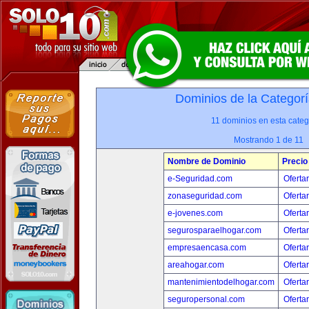
Dominios de la Categorí
11 dominios en esta categ
Mostrando 1 de 11
Nombre de Dominio
Precio
e-Seguridad.com
Oferta
zonaseguridad.com
Oferta
e-jovenes.com
Oferta
segurosparaelhogar.com
Oferta
empresaencasa.com
Oferta
areahogar.com
Oferta
mantenimientodelhogar.com
Oferta
seguropersonal.com
Oferta