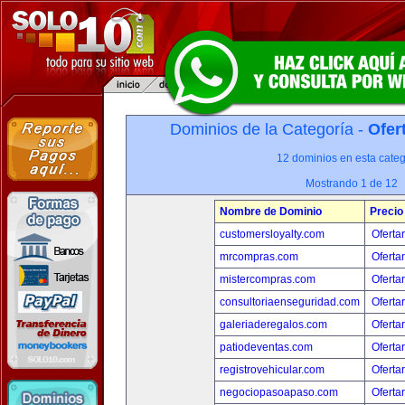
Dominios de la Categoría -
Ofer
12 dominios en esta categ
Mostrando 1 de 12
Nombre de Dominio
Precio
customersloyalty.com
Oferta
mrcompras.com
Oferta
mistercompras.com
Oferta
consultoriaenseguridad.com
Oferta
galeriaderegalos.com
Oferta
patiodeventas.com
Oferta
registrovehicular.com
Oferta
negociopasoapaso.com
Oferta