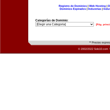
Registro de Dominios
|
Web Hosting
|
D
Dominios Expirados
|
Industrias
|
Indu
Categorías de Dominio:
[Pág. princi
** Precios expre
© 2002/2022 Solo10.com