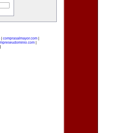
m
|
comprasalmayor.com
|
mpreseudominio.com
|
|