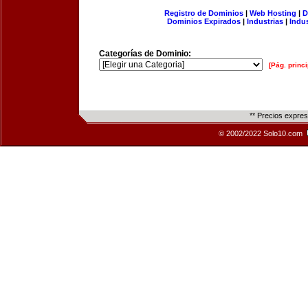
Registro de Dominios
|
Web Hosting
|
D
Dominios Expirados
|
Industrias
|
Indu
Categorías de Dominio:
[Pág. princi
** Precios expre
© 2002/2022 Solo10.com