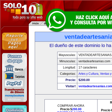
ventadeartesani
El dueño de este dominio lo ha
Mayusculas:
VENTADEARTESANIAS
Minusculas:
ventadeartesanias.com
Longitud:
17 caracteres
Categorias:
Artes y Cultura
,
Ventas y
Precio:
$200.00
Visitar!
ventadeartesanias.co
R
COMPRAR AHORA
Precio $
200.00
Precio 