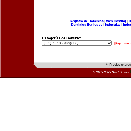
Registro de Dominios
|
Web Hosting
|
D
Dominios Expirados
|
Industrias
|
Indu
Categorías de Dominio:
[Pág. princi
** Precios expre
© 2002/2022 Solo10.com