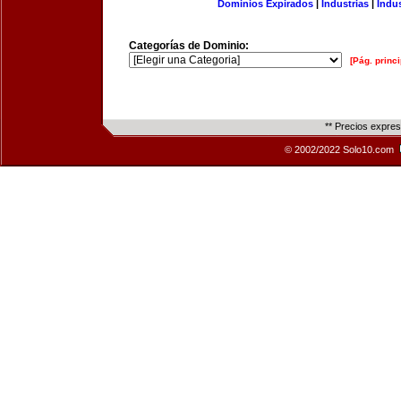
Dominios Expirados
|
Industrias
|
Indu
Categorías de Dominio:
[Pág. princi
** Precios expre
© 2002/2022 Solo10.com