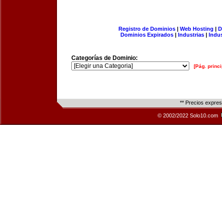
Registro de Dominios
|
Web Hosting
|
D
Dominios Expirados
|
Industrias
|
Indu
Categorías de Dominio:
[Pág. princi
** Precios expre
© 2002/2022 Solo10.com