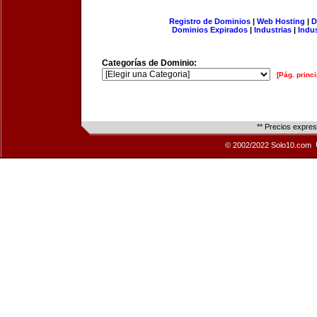
Registro de Dominios
|
Web Hosting
|
D
Dominios Expirados
|
Industrias
|
Indu
Categorías de Dominio:
[Pág. princi
** Precios expre
© 2002/2022 Solo10.com