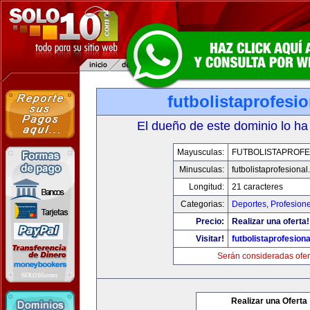
futbolistaprofesi
El dueño de este dominio lo ha
Mayusculas:
FUTBOLISTAPROFE
Minusculas:
futbolistaprofesiona
Longitud:
21 caracteres
Categorias:
Deportes
,
Profesion
Precio:
Realizar una oferta!
Visitar!
futbolistaprofesion
Serán consideradas ofer
Realizar una Oferta