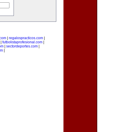
com
|
regalospracticos.com
|
|
futbolistaprofesional.com
|
om
|
sectordeportes.com
|
om
|