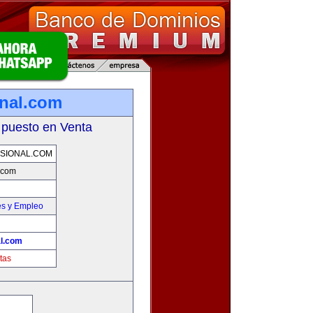
onal.com
 puesto en Venta
SIONAL.COM
l.com
es y Empleo
al.com
tas