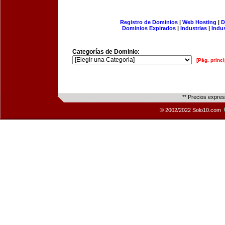
Registro de Dominios
|
Web Hosting
|
D
Dominios Expirados
|
Industrias
|
Indu
Categorías de Dominio:
[Pág. princi
** Precios expre
© 2002/2022 Solo10.com