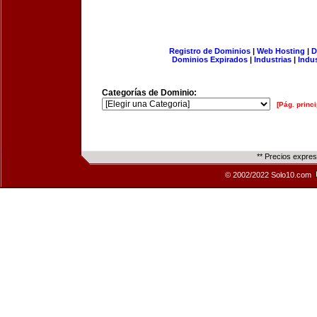
Registro de Dominios
|
Web Hosting
|
D
Dominios Expirados
|
Industrias
|
Indu
Categorías de Dominio:
[Pág. princi
** Precios expre
© 2002/2022 Solo10.com