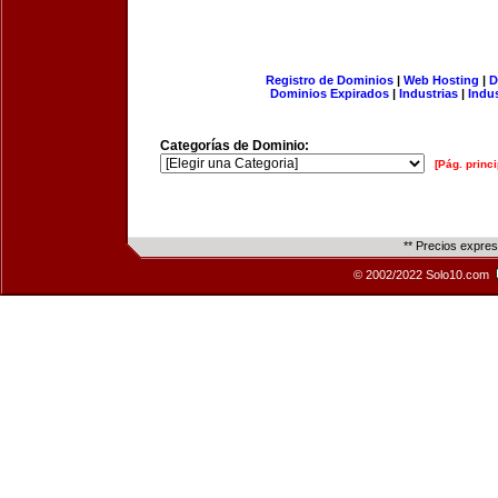
Registro de Dominios
|
Web Hosting
|
D
Dominios Expirados
|
Industrias
|
Indu
Categorías de Dominio:
[Pág. princi
** Precios expre
© 2002/2022 Solo10.com