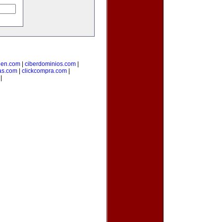
uen.com
|
ciberdominios.com
|
as.com
|
clickcompra.com
|
|