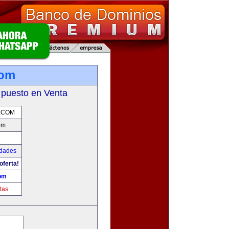
com
 puesto en Venta
.COM
om
udades
oferta!
om
tas