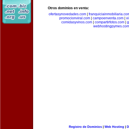
Otros dominios en venta:
ofertasynovedades.com
|
franquiciainmobiliaria.co
promocionviral.com
|
campoenventa.com
|
v
comidasyvinos.com
|
compartirfotos.com
|
g
webhostingpymes.co
Registro de Dominios
|
Web Hosting
|
D