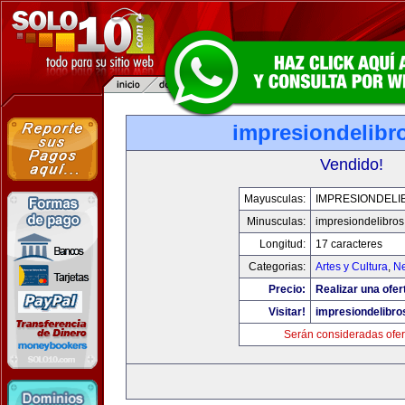
impresiondelibr
Vendido!
Mayusculas:
IMPRESIONDELI
Minusculas:
impresiondelibro
Longitud:
17 caracteres
Categorias:
Artes y Cultura
,
Ne
Precio:
Realizar una ofer
Visitar!
impresiondelibr
Serán consideradas ofer