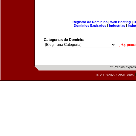
Registro de Dominios
|
Web Hosting
|
D
Dominios Expirados
|
Industrias
|
Indu
Categorías de Dominio:
[Pág. princi
** Precios expre
© 2002/2022 Solo10.com